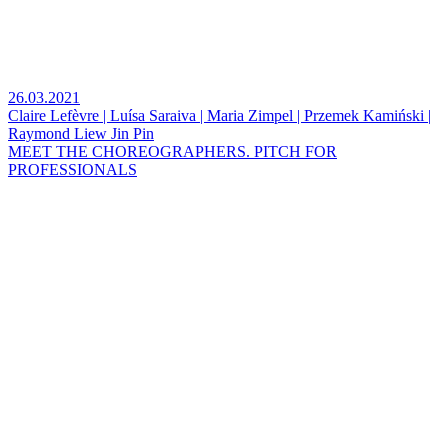
26.03.2021
Claire Lefèvre | Luísa Saraiva | Maria Zimpel | Przemek Kamiński |
Raymond Liew Jin Pin
MEET THE CHOREOGRAPHERS. PITCH FOR
PROFESSIONALS