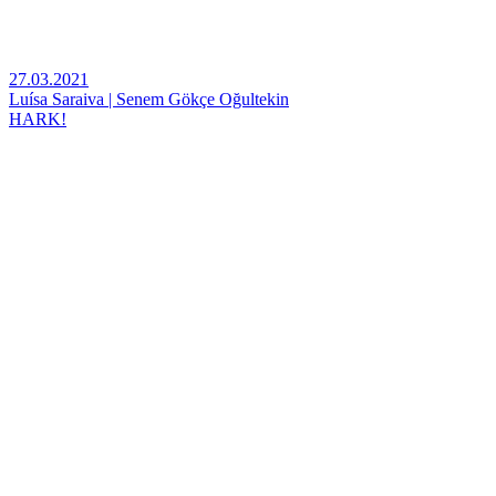
27.03.2021
Luísa Saraiva | Senem Gökçe Oğultekin
HARK!