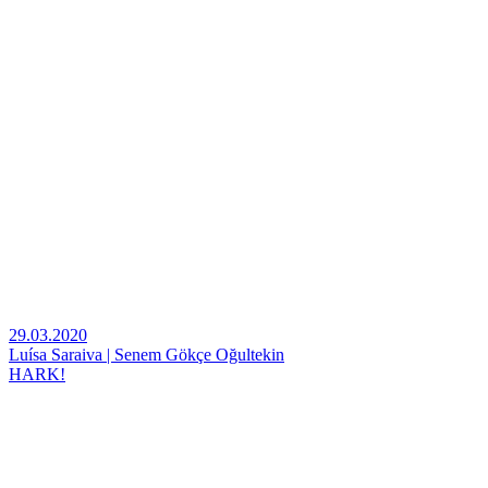
29.03.2020
Luísa Saraiva | Senem Gökçe Oğultekin
HARK!