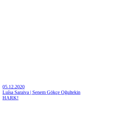
05.12.2020
Luísa Saraiva | Senem Gökçe Oğultekin
HARK!