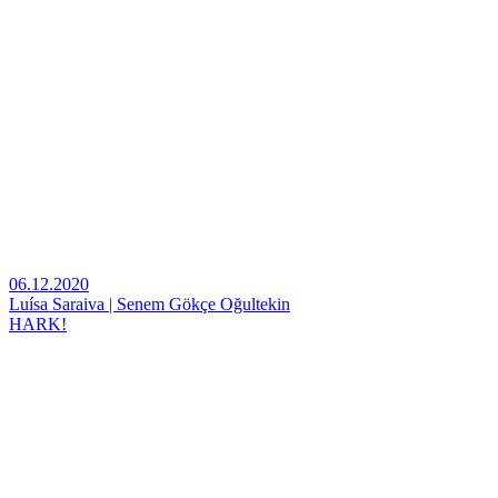
06.12.2020
Luísa Saraiva | Senem Gökçe Oğultekin
HARK!