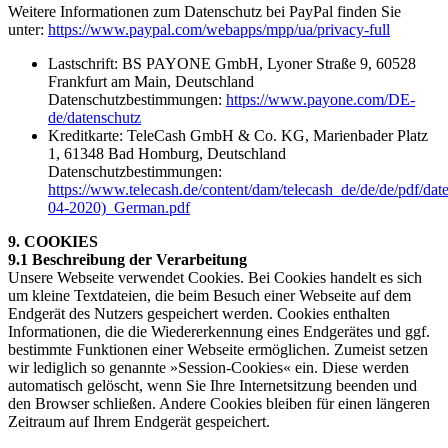
Weitere Informationen zum Datenschutz bei PayPal finden Sie
unter:
https://www.paypal.com/webapps/mpp/ua/privacy-full
Lastschrift: BS PAYONE GmbH, Lyoner Straße 9, 60528
Frankfurt am Main, Deutschland
Datenschutzbestimmungen:
https://www.payone.com/DE-
de/datenschutz
Kreditkarte: TeleCash GmbH & Co. KG, Marienbader Platz
1, 61348 Bad Homburg, Deutschland
Datenschutzbestimmungen:
https://www.telecash.de/content/dam/telecash_de/de/de/pdf
04-2020)_German.pdf
9. COOKIES
9.1 Beschreibung der Verarbeitung
Unsere Webseite verwendet Cookies. Bei Cookies handelt es sich
um kleine Textdateien, die beim Besuch einer Webseite auf dem
Endgerät des Nutzers gespeichert werden. Cookies enthalten
Informationen, die die Wiedererkennung eines Endgerätes und ggf.
bestimmte Funktionen einer Webseite ermöglichen. Zumeist setzen
wir lediglich so genannte »Session-Cookies« ein. Diese werden
automatisch gelöscht, wenn Sie Ihre Internetsitzung beenden und
den Browser schließen. Andere Cookies bleiben für einen längeren
Zeitraum auf Ihrem Endgerät gespeichert.