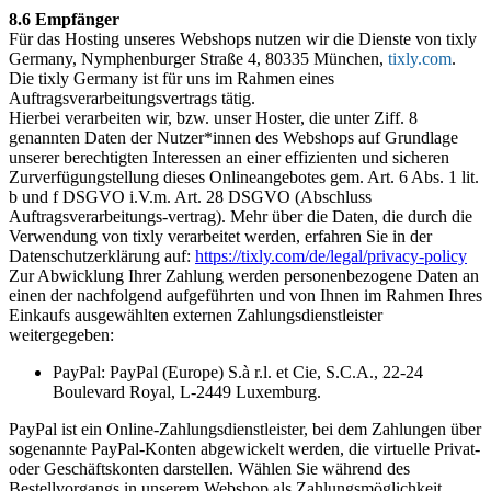
8.6 Empfänger
Für das Hosting unseres Webshops nutzen wir die Dienste von tixly
Germany, Nymphenburger Straße 4, 80335 München,
tixly.com
.
Die tixly Germany ist für uns im Rahmen eines
Auftragsverarbeitungsvertrags tätig.
Hierbei verarbeiten wir, bzw. unser Hoster, die unter Ziff. 8
genannten Daten der Nutzer*innen des Webshops auf Grundlage
unserer berechtigten Interessen an einer effizienten und sicheren
Zurverfügungstellung dieses Onlineangebotes gem. Art. 6 Abs. 1 lit.
b und f DSGVO i.V.m. Art. 28 DSGVO (Abschluss
Auftragsverarbeitungs-vertrag). Mehr über die Daten, die durch die
Verwendung von tixly verarbeitet werden, erfahren Sie in der
Datenschutzerklärung auf:
https://tixly.com/de/legal/privacy-policy
Zur Abwicklung Ihrer Zahlung werden personenbezogene Daten an
einen der nachfolgend aufgeführten und von Ihnen im Rahmen Ihres
Einkaufs ausgewählten externen Zahlungsdienstleister
weitergegeben:
PayPal: PayPal (Europe) S.à r.l. et Cie, S.C.A., 22-24
Boulevard Royal, L-2449 Luxemburg.
PayPal ist ein Online-Zahlungsdienstleister, bei dem Zahlungen über
sogenannte PayPal-Konten abgewickelt werden, die virtuelle Privat-
oder Geschäftskonten darstellen. Wählen Sie während des
Bestellvorgangs in unserem Webshop als Zahlungsmöglichkeit