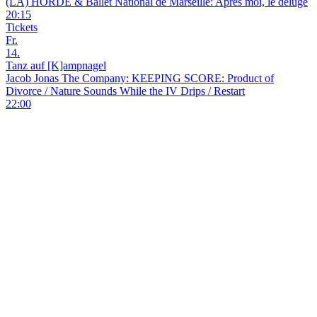
(LA) HORDE & Ballet National de Marseille: Après moi, le déluge
20:15
Tickets
Fr.
14.
Tanz auf [K]ampnagel
Jacob Jonas The Company: KEEPING SCORE: Product of
Divorce / Nature Sounds While the IV Drips / Restart
22:00