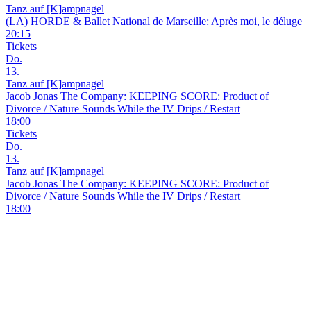
Tanz auf [K]ampnagel
(LA) HORDE & Ballet National de Marseille: Après moi, le déluge
20:15
Tickets
Do.
13.
Tanz auf [K]ampnagel
Jacob Jonas The Company: KEEPING SCORE: Product of
Divorce / Nature Sounds While the IV Drips / Restart
18:00
Tickets
Do.
13.
Tanz auf [K]ampnagel
Jacob Jonas The Company: KEEPING SCORE: Product of
Divorce / Nature Sounds While the IV Drips / Restart
18:00