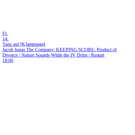
Fr.
14.
Tanz auf [K]ampnagel
Jacob Jonas The Company: KEEPING SCORE: Product of
Divorce / Nature Sounds While the IV Drips / Restart
18:00