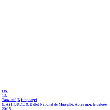
Do.
13.
Tanz auf [K]ampnagel
(LA) HORDE & Ballet National de Marseille: Après moi, le déluge
20:15