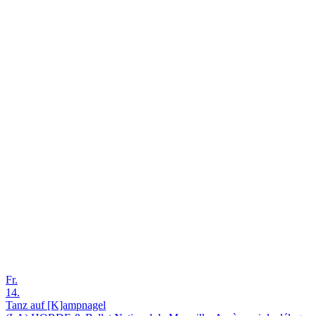
Fr.
14.
Tanz auf [K]ampnagel