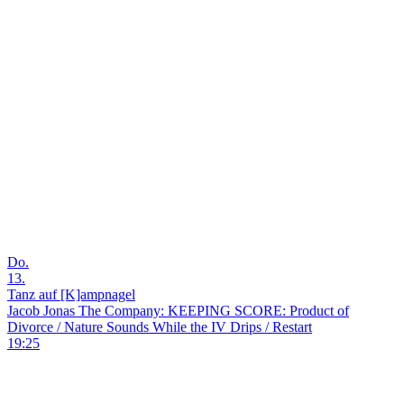
Do.
13.
Tanz auf [K]ampnagel
Jacob Jonas The Company: KEEPING SCORE: Product of
Divorce / Nature Sounds While the IV Drips / Restart
19:25