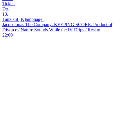
Tickets
Do.
13.
Tanz auf [K]ampnagel
Jacob Jonas The Company: KEEPING SCORE: Product of
Divorce / Nature Sounds While the IV Drips / Restart
22:00