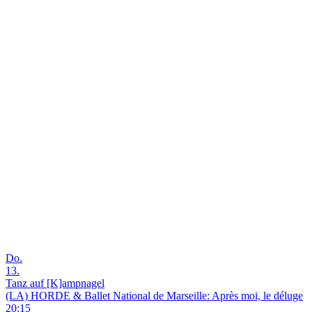
Do.
13.
Tanz auf [K]ampnagel
(LA) HORDE & Ballet National de Marseille: Après moi, le déluge
20:15