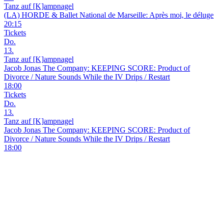
Tanz auf [K]ampnagel
(LA) HORDE & Ballet National de Marseille: Après moi, le déluge
20:15
Tickets
Do.
13.
Tanz auf [K]ampnagel
Jacob Jonas The Company: KEEPING SCORE: Product of
Divorce / Nature Sounds While the IV Drips / Restart
18:00
Tickets
Do.
13.
Tanz auf [K]ampnagel
Jacob Jonas The Company: KEEPING SCORE: Product of
Divorce / Nature Sounds While the IV Drips / Restart
18:00