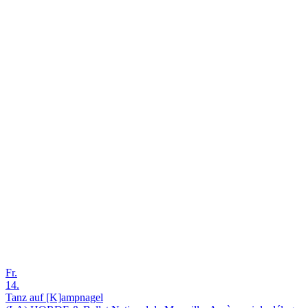
Fr.
14.
Tanz auf [K]ampnagel