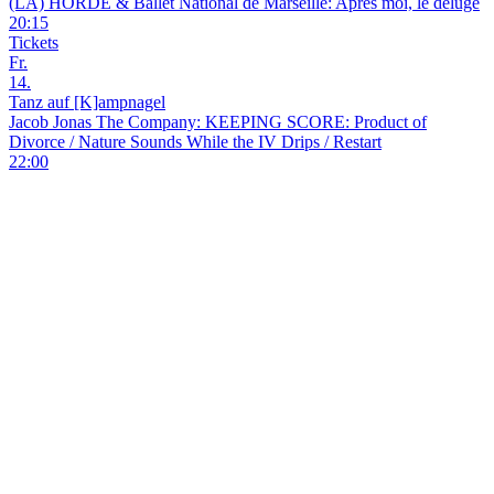
(LA) HORDE & Ballet National de Marseille: Après moi, le déluge
20:15
Tickets
Fr.
14.
Tanz auf [K]ampnagel
Jacob Jonas The Company: KEEPING SCORE: Product of
Divorce / Nature Sounds While the IV Drips / Restart
22:00