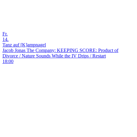
Fr.
14.
Tanz auf [K]ampnagel
Jacob Jonas The Company: KEEPING SCORE: Product of
Divorce / Nature Sounds While the IV Drips / Restart
18:00