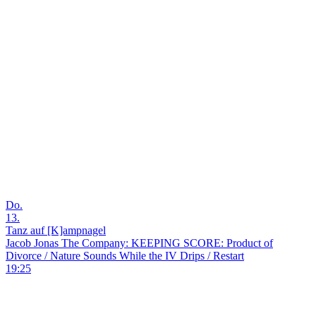
Do.
13.
Tanz auf [K]ampnagel
Jacob Jonas The Company: KEEPING SCORE: Product of
Divorce / Nature Sounds While the IV Drips / Restart
19:25