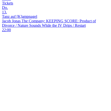
Tickets
Do.
13.
Tanz auf [K]ampnagel
Jacob Jonas The Company: KEEPING SCORE: Product of
Divorce / Nature Sounds While the IV Drips / Restart
22:00