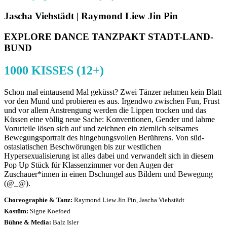
Jascha Viehstädt | Raymond Liew Jin Pin
EXPLORE DANCE TANZPAKT STADT-LAND-
BUND
1000 KISSES (12+)
Schon mal eintausend Mal geküsst? Zwei Tänzer nehmen kein Blatt
vor den Mund und probieren es aus. Irgendwo zwischen Fun, Frust
und vor allem Anstrengung werden die Lippen trocken und das
Küssen eine völlig neue Sache: Konventionen, Gender und lahme
Vorurteile lösen sich auf und zeichnen ein ziemlich seltsames
Bewegungsportrait des hingebungsvollen Berührens. Von süd-
ostasiatischen Beschwörungen bis zur westlichen
Hypersexualisierung ist alles dabei und verwandelt sich in diesem
Pop Up Stück für Klassenzimmer vor den Augen der
Zuschauer*innen in einen Dschungel aus Bildern und Bewegung
(@_@).
Choreographie & Tanz:
Raymond Liew Jin Pin, Jascha Viehstädt
Kostüm:
Signe Koefoed
Bühne & Media:
Balz Isler