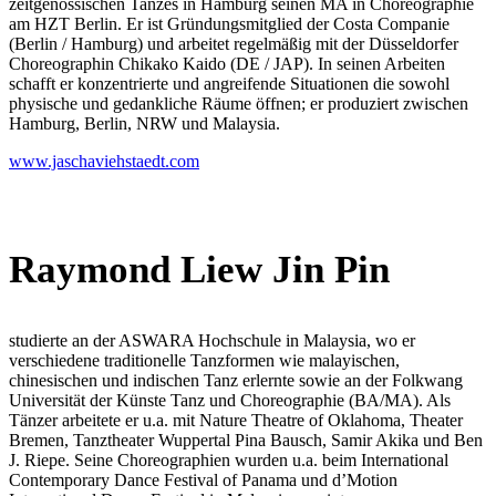
zeitgenössischen Tanzes in Hamburg seinen MA in Choreographie
am HZT Berlin. Er ist Gründungsmitglied der Costa Companie
(Berlin / Hamburg) und arbeitet regelmäßig mit der Düsseldorfer
Choreographin Chikako Kaido (DE / JAP). In seinen Arbeiten
schafft er konzentrierte und angreifende Situationen die sowohl
physische und gedankliche Räume öffnen; er produziert zwischen
Hamburg, Berlin, NRW und Malaysia.
www.jaschaviehstaedt.com
Raymond Liew Jin Pin
studierte an der ASWARA Hochschule in Malaysia, wo er
verschiedene traditionelle Tanzformen wie malayischen,
chinesischen und indischen Tanz erlernte sowie an der Folkwang
Universität der Künste Tanz und Choreographie (BA/MA). Als
Tänzer arbeitete er u.a. mit Nature Theatre of Oklahoma, Theater
Bremen, Tanztheater Wuppertal Pina Bausch, Samir Akika und Ben
J. Riepe. Seine Choreographien wurden u.a. beim International
Contemporary Dance Festival of Panama und d’Motion