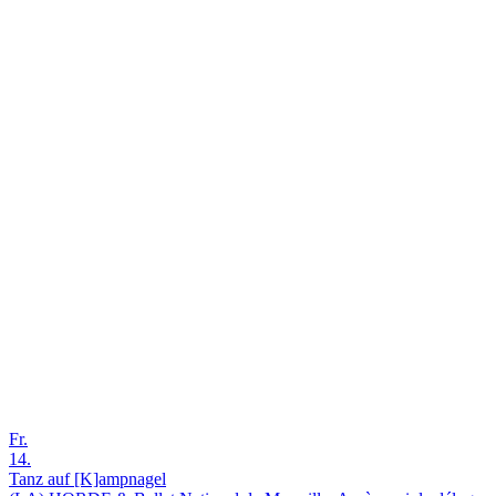
Fr.
14.
Tanz auf [K]ampnagel