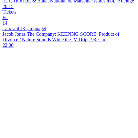
(LA) HORDE & Ballet National de Marseille: Après moi, le déluge
20:15
Tickets
Fr.
14.
Tanz auf [K]ampnagel
Jacob Jonas The Company: KEEPING SCORE: Product of
Divorce / Nature Sounds While the IV Drips / Restart
22:00