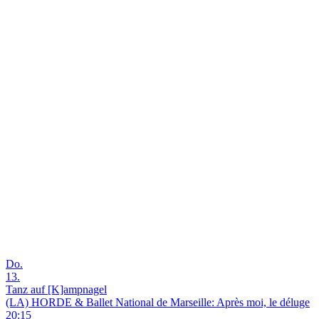
Do.
13.
Tanz auf [K]ampnagel
(LA) HORDE & Ballet National de Marseille: Après moi, le déluge
20:15