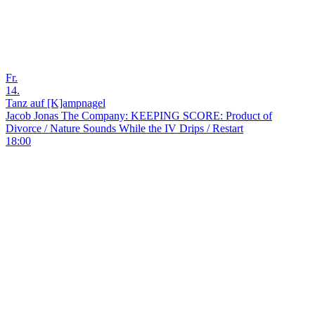
Fr.
14.
Tanz auf [K]ampnagel
Jacob Jonas The Company: KEEPING SCORE: Product of
Divorce / Nature Sounds While the IV Drips / Restart
18:00