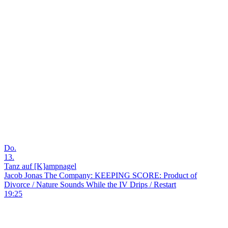
Do.
13.
Tanz auf [K]ampnagel
Jacob Jonas The Company: KEEPING SCORE: Product of
Divorce / Nature Sounds While the IV Drips / Restart
19:25