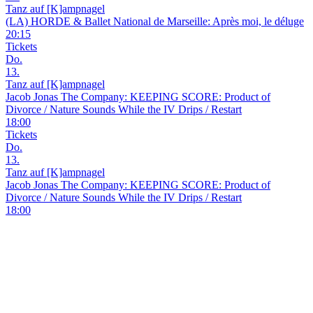
Tanz auf [K]ampnagel
(LA) HORDE & Ballet National de Marseille: Après moi, le déluge
20:15
Tickets
Do.
13.
Tanz auf [K]ampnagel
Jacob Jonas The Company: KEEPING SCORE: Product of
Divorce / Nature Sounds While the IV Drips / Restart
18:00
Tickets
Do.
13.
Tanz auf [K]ampnagel
Jacob Jonas The Company: KEEPING SCORE: Product of
Divorce / Nature Sounds While the IV Drips / Restart
18:00