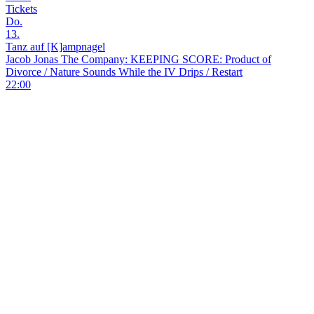
Tickets
Do.
13.
Tanz auf [K]ampnagel
Jacob Jonas The Company: KEEPING SCORE: Product of
Divorce / Nature Sounds While the IV Drips / Restart
22:00