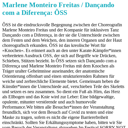
Marlene Monteiro Freitas / Dançando
com a Diferença: ÔSS
ÔSS ist die eindrucksvolle Begegnung zwischen der Choreografin
Marlene Monteiro Freitas und der Kompanie für inklusiven Tanz
Dançando com a Diferença, in der sie die Unterschiede zwischen
dem Festen und dem Weichen, den inneren Organen und der Haut
choreografisch erkunden. ÔSS ist das kreolische Wort für
»Knochen«. Es erinnert auch an den unter Karate-Kämpfer*innen
verbreiteten Ausdruck OSS, der sich auf Begriffe wie Drücken,
Schieben, Stützen bezieht. In ÔSS setzen sich Dançando com a
Diferença und Marlene Monteiro Freitas mit dem Knochen als
Träger uralter Geheimnisse auseinander, der anatomische
Orientierung offenbart und einen strukturierenden Rahmen für
weiche und zerbrechliche Elemente bietet. Gemeinsam heben die
Künstler*innen die Unterschiede auf, verschieben Teile des Skeletts
und setzen es neu zusammen. So dient ein Fuß als Hirn, das Herz
als Ellbogen und das Knie wird zur Leber: Eine bildgewaltige,
opulente, mitunter verstörende und auch humorvolle
Performance.Wir bitten alle Besucher*innen der Veranstaltung
freundlich, sich vor dem Besuch auf Covid zu testen und eine
Maske zu tragen, sofern es nicht die eigene Barrierefreiheit
einschränkt. Sollten Sie Erkältungssymptome haben, bitten wir Sie
vom Besuch der Veranstaltung abzusehen.Im Festival SORRY NOT