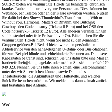
SORRY bieten wir vergünstigte Tickets für behinderte, chronisch
kranke, Taube und neurodivergente Personen an. Diese können im
Webshop, per Telefon oder an der Kasse erworben werden. Nutzen
Sie dafür bei den Shows Thunderbird's Transformation, With or
Without You, Harmonia, Matters of Rhythm, und Butching
Cowboys den Code notsorry (Tickets: 8 Euro) und bei ÔSS den
Code notsorryk6 (Tickets: 12 Euro). Alle anderen Veranstaltungen
sind kostenfrei oder freie Preiswahl vor Ort. Bitte buchen Sie die
vergünstigten Tickets nicht, wenn Sie nicht zu den genannten
Gruppen gehören.Bei Bedarf bieten wir einen persönlichen
Abholservice von den nahegelegenen U-Bahn- oder Bus-Stationen
für zum Beispiel blinde und sehbehinderte Personen an. Da unsere
Kapazitäten begrenzt sind, schicken Sie uns dafür bitte eine Mail an
barrierefreiheit@kampnagel.de, oder melden Sie sich unter 040 270
949 323. Nennen Sie uns bitte ihren Namen, eine Telefonnummer
unter der wir Sie erreichen können, sowie Datum des
Theaterbesuchs, die Ankunftszeit und Haltestelle, und welches
Stück Sie besuchen möchten. Wir melden uns dann zeitnah zurück
und bestätigen Ihre Anfrage.
Wo?