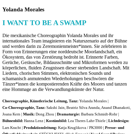
Yolanda Morales
I WANT TO BE A SWAMP
Die mexikanische Choreographin Yolanda Morales und ihr
internationales Team imaginieren ein Naturszenario auf der Bühne
und werden darin zu Zeremonienmeister*innen. Sie zelebrieren in
Form von Erinnerungen eine norddeutsche Moorlandschaft, ein
Ökosystem, das von Zerstörung bedroht ist. Erinnerte Farben,
Gerüche, Geräusche, Bildausschnitte und Mikroformen werden zu
körperlichen, fluiden Zeugnissen dieser sterbenden Landschaft. Mit
Liedern, chorischen Stimmen, elektronischen Sounds und
schamanisch anmutenden Wiederholungen beschwören die
Tänzer*innen die kompostierenden Kräfte des Moores und tanzen
eine Hommage an die Verwandlungskünste der Natur.
Choreographie, Künstlerische Leitung, Tanz:
Yolanda Morales |
Co-Choreographie, Tanz:
Sakshi Jain, Beatriz Silva Aranda, Anand Dhanakoti,
Joana Kern |
Musik:
Dong Zhou |
Dramaturgie:
Barbara Schmidt-Rohr |
Bühnenbild:
Hanna Lenz |
Kostümbild:
Lea Theres Lahr-Thiele |
Lichtdesign:
Lars Kracht |
Produktionsleitung:
Katja Kruglikova / PK3000 |
Presse- und