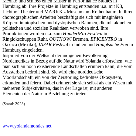
Mexiko und schloss einen Master in Performance Studies in
Hamburg ab. Ihre Projekte in Hamburg entstanden u.a. mit K3,
Lichthof Theater und MARKK - Museum am Rothenbaum. In ihren
choreographischen Arbeiten beschäftigt sie sich mit imaginären
Körpern in utopischen und dystopischen Räumen, die mit aktuellen
politischen und sozialen Realitäten verwoben sind. Ihre
Produktionen wurden u.a. zum
HundertPro Festival
im
Ringlokschuppen Ruhr,
OUTNOW!
Bremen,
EPICENTRO
in
Oaxaca (Mexiko),
IAPAR Festiva
l in Indien und
Hauptsache Frei
in
Hamburg eingeladen.
Inspiriert von der Weltsicht der indigenen Bevölkerung
Nordamerikas in Bezug auf die Natur wird Yolanda erforschen, wie
man sich an noch existierende Landschaften erinnern kann, die vom
Aussterben bedroht sind. Sie wird eine norddeutsche
Moorlandschaft, ein von der Zerstörung bedrohtes Ökosystem,
erkunden und feiern. Dabei erinnert sie sich selbst als ein Wesen mit
mehreren Subjektivitäten, das in der Lage ist, mit anderen
Elementen der Natur in Beziehung zu treten.
(Stand: 2023)
www.yolandamorales.net