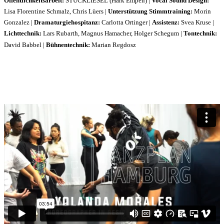
Öffentlichkeitsarbeit:
STÜCKLIESEL (Hark Empen) |
Vocal Sound Design:
Lisa Florentine Schmalz, Chris Lüers |
Unterstützung Stimmtraining:
Morin
Gonzalez |
Dramaturgiehospitanz:
Carlotta Ortinger |
Assistenz:
Svea Kruse |
Lichttechnik:
Lars Rubarth, Magnus Hamacher, Holger Schegum |
Tontechnik:
David Babbel |
Bühnentechnik:
Marian Regdosz