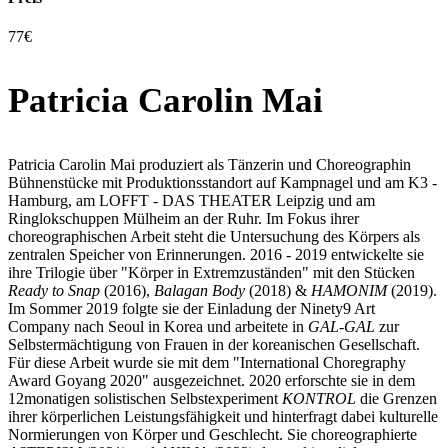
77€
Patricia Carolin Mai
Patricia Carolin Mai produziert als Tänzerin und Choreographin
Bühnenstücke mit Produktionsstandort auf Kampnagel und am K3 -
Hamburg, am LOFFT - DAS THEATER Leipzig und am
Ringlokschuppen Mülheim an der Ruhr. Im Fokus ihrer
choreographischen Arbeit steht die Untersuchung des Körpers als
zentralen Speicher von Erinnerungen. 2016 - 2019 entwickelte sie
ihre Trilogie über "Körper in Extremzuständen" mit den Stücken
Ready to Snap
(2016),
Balagan Body
(2018) &
HAMONIM
(2019).
Im Sommer 2019 folgte sie der Einladung der Ninety9 Art
Company nach Seoul in Korea und arbeitete in
GAL-GAL
zur
Selbstermächtigung von Frauen in der koreanischen Gesellschaft.
Für diese Arbeit wurde sie mit dem "International Choregraphy
Award Goyang 2020" ausgezeichnet. 2020 erforschte sie in dem
12monatigen solistischen Selbstexperiment
KONTROL
die Grenzen
ihrer körperlichen Leistungsfähigkeit und hinterfragt dabei kulturelle
Normierungen von Körper und Geschlecht. Sie choreographierte