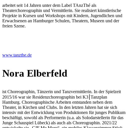
arbeitet seit 14 Jahren unter dem Label TAnzThé als
Theaterchoreographin und Vermittlerin. Sie realisiert künstlerische
Projekte in Kursen und Workshops mit Kindern, Jugendlichen und
Erwachsenen an Hamburger Schulen, Theatern, Museen und der
freien Szene.
www.tanzthe.de
Nora Elberfeld
ist Choreographin, Tänzerin und Tanzvermittlerin. In der Spielzeit
2015/16 war sie Residenzchoreographin bei K3
⎮
Tanzplan
Hamburg. Choreographische Arbeiten entstanden neben dem
Theater, in Kirchen und Clubs. In den letzten Jahren hat sie sich
intensiv mit der Entwicklung von Produktionen für junges Publikum
beschäftigt, sowohl als Performerin (u.a. als Solodarstellerin für das
Junge Schauspiel Lübeck) als auch als Choreographin. 2021/22
entwickelte sie „GIF Me More“, ein mobiles Klassenzimmer Stück,