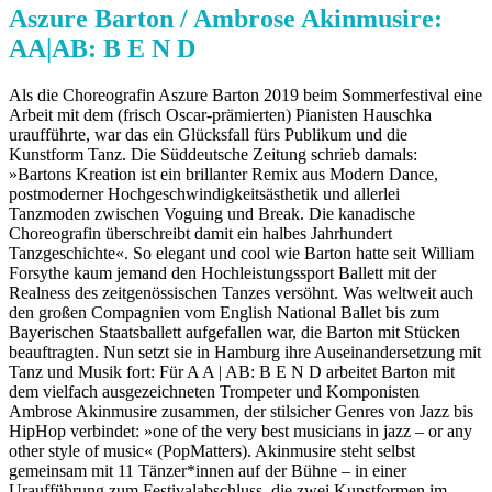
Aszure Barton / Ambrose Akinmusire:
AA|AB: B E N D
Als die Choreografin Aszure Barton 2019 beim Sommerfestival eine
Arbeit mit dem (frisch Oscar-prämierten) Pianisten Hauschka
uraufführte, war das ein Glücksfall fürs Publikum und die
Kunstform Tanz. Die Süddeutsche Zeitung schrieb damals:
»Bartons Kreation ist ein brillanter Remix aus Modern Dance,
postmoderner Hochgeschwindigkeitsästhetik und allerlei
Tanzmoden zwischen Voguing und Break. Die kanadische
Choreografin überschreibt damit ein halbes Jahrhundert
Tanzgeschichte«. So elegant und cool wie Barton hatte seit William
Forsythe kaum jemand den Hochleistungssport Ballett mit der
Realness des zeitgenössischen Tanzes versöhnt. Was weltweit auch
den großen Compagnien vom English National Ballet bis zum
Bayerischen Staatsballett aufgefallen war, die Barton mit Stücken
beauftragten. Nun setzt sie in Hamburg ihre Auseinandersetzung mit
Tanz und Musik fort: Für A A | AB: B E N D arbeitet Barton mit
dem vielfach ausgezeichneten Trompeter und Komponisten
Ambrose Akinmusire zusammen, der stilsicher Genres von Jazz bis
HipHop verbindet: »one of the very best musicians in jazz – or any
other style of music« (PopMatters). Akinmusire steht selbst
gemeinsam mit 11 Tänzer*innen auf der Bühne – in einer
Uraufführung zum Festivalabschluss, die zwei Kunstformen im