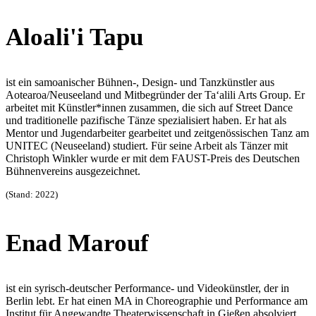
Aloali'i Tapu
ist ein samoanischer Bühnen-, Design- und
Tanzkünstler aus
Aotearoa/Neuseeland und Mitbegründer
der Ta‘alili Arts Group. Er
arbeitet mit Künstler*innen
zusammen, die sich auf Street Dance
und traditionelle
pazifische Tänze spezialisiert haben. Er hat als
Mentor
und Jugendarbeiter gearbeitet und zeitgenössischen
Tanz am
UNITEC (Neuseeland) studiert. Für seine Arbeit
als Tänzer mit
Christoph Winkler wurde er mit dem
FAUST-Preis des Deutschen
Bühnenvereins ausgezeichnet.
(Stand: 2022)
Enad Marouf
ist ein syrisch-deutscher Performance- und Videokünstler,
der in
Berlin lebt. Er hat einen MA in Choreographie und Performance am
Institut für Angewandte Theaterwissenschaft in Gießen absolviert.