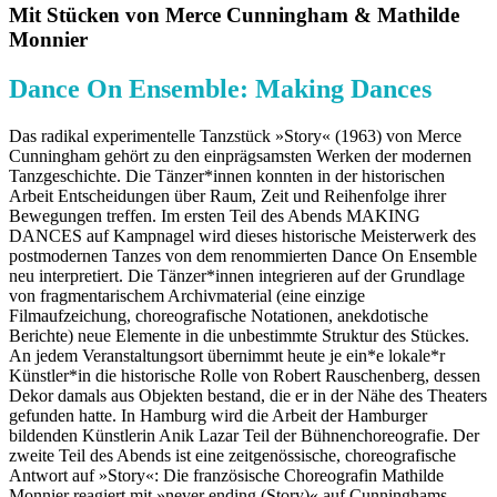
Mit Stücken von Merce Cunningham & Mathilde
Monnier
Dance On Ensemble: Making Dances
Das radikal experimentelle Tanzstück »Story« (1963) von Merce
Cunningham gehört zu den einprägsamsten Werken der modernen
Tanzgeschichte. Die Tänzer*innen konnten in der historischen
Arbeit Entscheidungen über Raum, Zeit und Reihenfolge ihrer
Bewegungen treffen. Im ersten Teil des Abends MAKING
DANCES auf Kampnagel wird dieses historische Meisterwerk des
postmodernen Tanzes von dem renommierten Dance On Ensemble
neu interpretiert. Die Tänzer*innen integrieren auf der Grundlage
von fragmentarischem Archivmaterial (eine einzige
Filmaufzeichung, choreografische Notationen, anekdotische
Berichte) neue Elemente in die unbestimmte Struktur des Stückes.
An jedem Veranstaltungsort übernimmt heute je ein*e lokale*r
Künstler*in die historische Rolle von Robert Rauschenberg, dessen
Dekor damals aus Objekten bestand, die er in der Nähe des Theaters
gefunden hatte. In Hamburg wird die Arbeit der Hamburger
bildenden Künstlerin Anik Lazar Teil der Bühnenchoreografie. Der
zweite Teil des Abends ist eine zeitgenössische, choreografische
Antwort auf »Story«: Die französische Choreografin Mathilde
Monnier reagiert mit »never ending (Story)« auf Cunninghams