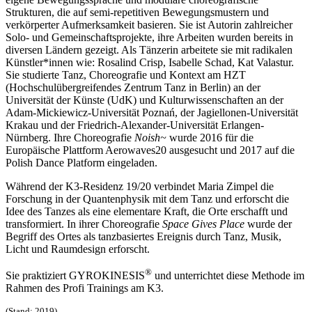
Strukturen, die auf semi-repetitiven Bewegungsmustern und
verkörperter Aufmerksamkeit basieren. Sie ist Autorin zahlreicher
Solo- und Gemeinschaftsprojekte, ihre Arbeiten wurden bereits in
diversen Ländern gezeigt. Als Tänzerin arbeitete sie mit radikalen
Künstler*innen wie: Rosalind Crisp, Isabelle Schad, Kat Valastur.
Sie studierte Tanz, Choreografie und Kontext am HZT
(Hochschulübergreifendes Zentrum Tanz in Berlin) an der
Universität der Künste (UdK) und Kulturwissenschaften an der
Adam-Mickiewicz-Universität Poznań, der Jagiellonen-Universität
Krakau und der Friedrich-Alexander-Universität Erlangen-
Nürnberg. Ihre Choreografie
Noish~
wurde 2016 für die
Europäische Plattform Aerowaves20 ausgesucht und 2017 auf die
Polish Dance Platform eingeladen.
Während der K3-Residenz 19/20 verbindet Maria Zimpel die
Forschung in der Quantenphysik mit dem Tanz und erforscht die
Idee des Tanzes als eine elementare Kraft, die Orte erschafft und
transformiert. In ihrer Choreografie
Space Gives Place
wurde der
Begriff des Ortes als tanzbasiertes Ereignis durch Tanz, Musik,
Licht und Raumdesign erforscht.
®
Sie praktiziert GYROKINESIS
und unterrichtet diese Methode im
Rahmen des Profi Trainings am K3.
(Stand: 2019)