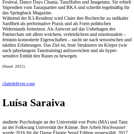
Festival, Dance Days Chania, TanzHafen und Imagetanz. Sie erhielt
Stipendien vom Tanzquartier und BKA und schreibt regelmäßig für
das Springback Magazine.
Während der K3-Residenz wird Claire ihre Recherche zu radikaler
Sanftheit als performative Praxis und als Form politischen
Widerstands fortsetzen. Als Antwort auf das Unbehagen des
Patriarchats mit allem weichem, verletzlichem und emotionalem –
feminin konnotierte Eigenschaften – sucht sie nach sensorischen und
taktilen Erfahrungen. Das Ziel ist, feste Strukturen im Körper (wie
nach jahrelangem Tanztraining) aufzuweichen und als hyper-
sensitive Entität den Raum zu bewegen.
(Stand: 2021)
clairelefevre.com
Luísa Saraiva
studierte Psychologie an der Universität von Porto (MA) und Tanz
an der Folkwang Universität der Künste. Ihre Arbeit
Hochwasser
wurde 2016 für die Danse Élargie Seoul Edition ausgewählt. 2017