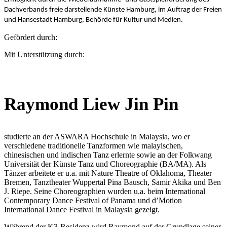
Dachverbands freie darstellende Künste Hamburg, im Auftrag der Freien
und Hansestadt Hamburg, Behörde für Kultur und Medien.
Gefördert durch:
Mit Unterstützung durch:
Raymond Liew Jin Pin
studierte an der ASWARA Hochschule in Malaysia, wo er
verschiedene traditionelle Tanzformen wie malayischen,
chinesischen und indischen Tanz erlernte sowie an der Folkwang
Universität der Künste Tanz und Choreographie (BA/MA). Als
Tänzer arbeitete er u.a. mit Nature Theatre of Oklahoma, Theater
Bremen, Tanztheater Wuppertal Pina Bausch, Samir Akika und Ben
J. Riepe. Seine Choreographien wurden u.a. beim International
Contemporary Dance Festival of Panama und d’Motion
International Dance Festival in Malaysia gezeigt.
Während der K3-Residenz wird Raymond auf der Grundlage seiner