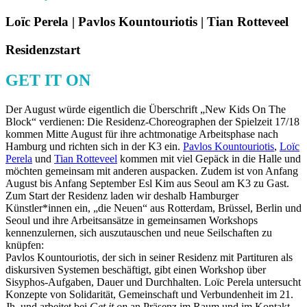
Loïc Perela | Pavlos Kountouriotis | Tian Rotteveel
Residenzstart
GET IT ON
Der August würde eigentlich die Überschrift „New Kids On The
Block“ verdienen: Die Residenz-Choreographen der Spielzeit 17/18
kommen Mitte August für ihre achtmonatige Arbeitsphase nach
Hamburg und richten sich in der K3 ein.
Pavlos Kountouriotis
,
Loïc
Perela
und
Tian Rotteveel
kommen mit viel Gepäck in die Halle und
möchten gemeinsam mit anderen auspacken. Zudem ist von Anfang
August bis Anfang September Esl Kim aus Seoul am K3 zu Gast.
Zum Start der Residenz laden wir deshalb Hamburger
Künstler*innen ein, „die Neuen“ aus Rotterdam, Brüssel, Berlin und
Seoul und ihre Arbeitsansätze in gemeinsamen Workshops
kennenzulernen, sich auszutauschen und neue Seilschaften zu
knüpfen:
Pavlos Kountouriotis, der sich in seiner Residenz mit Partituren als
diskursiven Systemen beschäftigt, gibt einen Workshop über
Sisyphos-Aufgaben, Dauer und Durchhalten. Loïc Perela untersucht
Konzepte von Solidarität, Gemeinschaft und Verbundenheit im 21.
Jh. und arbeitet bei
Get it on
an Präsenz im Raum und im Kontakt