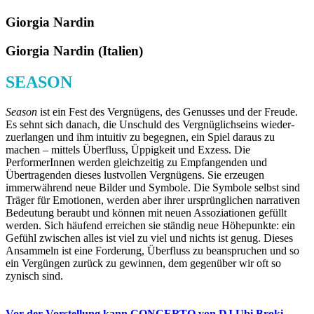
Giorgia Nardin
Giorgia Nardin (Italien)
SEASON
Season
ist ein Fest des Vergnügens, des Genusses und der Freude.
Es sehnt sich danach, die Unschuld des Vergnüglichseins wieder-
zuerlangen und ihm intuitiv zu begegnen, ein Spiel daraus zu
machen – mittels Überfluss, Üppigkeit und Exzess. Die
PerformerInnen werden gleichzeitig zu Empfangenden und
Übertragenden dieses lustvollen Vergnügens. Sie erzeugen
immerwährend neue Bilder und Symbole. Die Symbole selbst sind
Träger für Emotionen, werden aber ihrer ursprünglichen narrativen
Bedeutung beraubt und können mit neuen Assoziationen gefüllt
werden. Sich häufend erreichen sie ständig neue Höhepunkte: ein
Gefühl zwischen alles ist viel zu viel und nichts ist genug. Dieses
Ansammeln ist eine Forderung, Überfluss zu beanspruchen und so
ein Vergüngen zurück zu gewinnen, dem gegenüber wir oft so
zynisch sind.
Vor der Vorstellung kann CONCERTO von DJ Ubi Broki