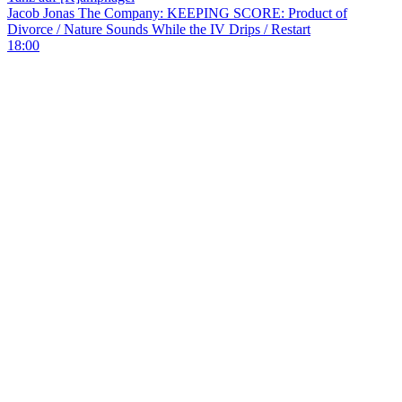
Jacob Jonas The Company: KEEPING SCORE: Product of
Divorce / Nature Sounds While the IV Drips / Restart
18:00