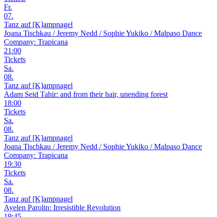
Fr.
07.
Tanz auf [K]ampnagel
Joana Tischkau / Jeremy Nedd / Sophie Yukiko / Malpaso Dance
Company: Trapicana
21:00
Tickets
Sa.
08.
Tanz auf [K]ampnagel
Adam Seid Tahir: and from their hair, unending forest
18:00
Tickets
Sa.
08.
Tanz auf [K]ampnagel
Joana Tischkau / Jeremy Nedd / Sophie Yukiko / Malpaso Dance
Company: Trapicana
19:30
Tickets
Sa.
08.
Tanz auf [K]ampnagel
Ayelen Parolin: Irresistible Revolution
19:45