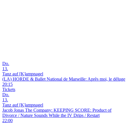
Do.
13.
Tanz auf [K]ampnagel
(LA) HORDE & Ballet National de Marseille: Après moi, le déluge
20:15
Tickets
Do.
13.
Tanz auf [K]ampnagel
Jacob Jonas The Company: KEEPING SCORE: Product of
Divorce / Nature Sounds While the IV Drips / Restart
22:00