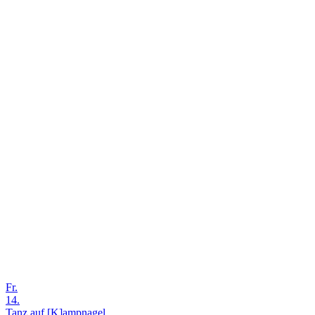
Fr.
14.
Tanz auf [K]ampnagel