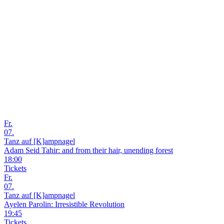
Fr.
07.
Tanz auf [K]ampnagel
Adam Seid Tahir: and from their hair, unending forest
18:00
Tickets
Fr.
07.
Tanz auf [K]ampnagel
Ayelen Parolin: Irresistible Revolution
19:45
Tickets