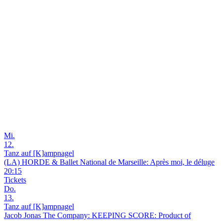
Mi.
12.
Tanz auf [K]ampnagel
(LA) HORDE & Ballet National de Marseille: Après moi, le déluge
20:15
Tickets
Do.
13.
Tanz auf [K]ampnagel
Jacob Jonas The Company: KEEPING SCORE: Product of