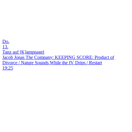
Do.
13.
Tanz auf [K]ampnagel
Jacob Jonas The Company: KEEPING SCORE: Product of
Divorce / Nature Sounds While the IV Drips / Restart
19:25