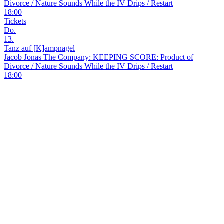
Divorce / Nature Sounds While the IV Drips / Restart
18:00
Tickets
Do.
13.
Tanz auf [K]ampnagel
Jacob Jonas The Company: KEEPING SCORE: Product of
Divorce / Nature Sounds While the IV Drips / Restart
18:00