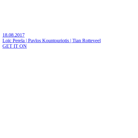
18.08.2017
Loïc Perela | Pavlos Kountouriotis | Tian Rotteveel
GET IT ON