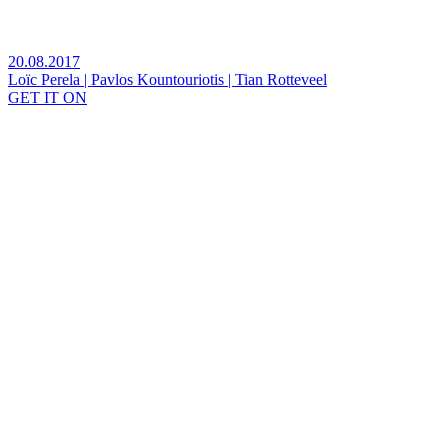
20.08.2017
Loïc Perela | Pavlos Kountouriotis | Tian Rotteveel
GET IT ON