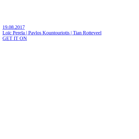
19.08.2017
Loïc Perela | Pavlos Kountouriotis | Tian Rotteveel
GET IT ON