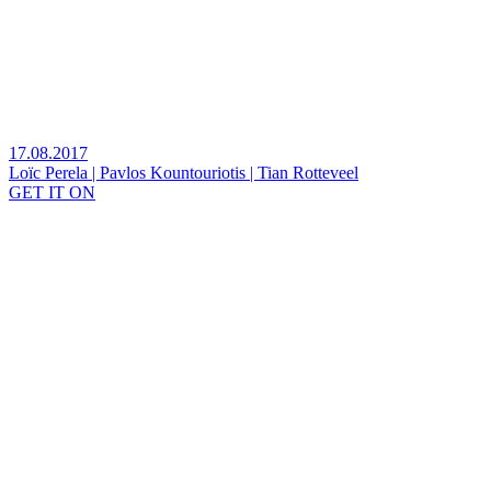
17.08.2017
Loïc Perela | Pavlos Kountouriotis | Tian Rotteveel
GET IT ON