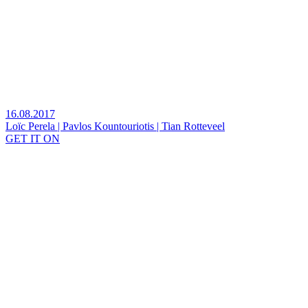
16.08.2017
Loïc Perela | Pavlos Kountouriotis | Tian Rotteveel
GET IT ON