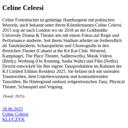
Celine Celeesi
Celine Fortenbacher ist gebürtige Hamburgerin mit polnischen
Wurzeln, auch bekannt unter ihrem Künstlernamen Celine Celeesi.
2015 zog sie nach London wo sie 2018 an der Goldsmiths
University Drama & Theatre arts mit einem Fokus auf Regie und
Performance studierte. Seit ihrem Studium arbeitet sie freiberuflich
als Tanzkünstlerin, Schauspielerin und Choreografin in den
Bereichen Theater (Cabaret at the Kit Kat Club, Westend,
Kampnagel, The Place Theatre, Sadlerswells), Musik Videos
(Birdy), Werbung (On Running, Sasha Waltz) und Film (Netlix).
Derzeit entwickelt Sie Ihre eigene Tanzproduktion im Rahmen der
K3 Limited Edition Residenz 2025. Sie befasst sich mit surrealen
Traumwelten, dem Unterbewusstsein und kontrastierenden
Tanzstilen. Ihr Hintergrund umfasst zeitgenössischen Tanz, Physical
Theatre, Schauspiel und Voguing.
(Stand: 2025)
28.06.2025
Celine Celeesi
KLUCZYK